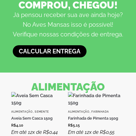
COMPROU, CHEGOU!
Já pensou receber sua ave ainda hoje?
No Aves Mansas isso é possível!
Verifique nossas condições de entrega.
CALCULAR ENTREGA
ALIMENTAÇÃO
,
,
ALIMENTAÇÃO
SEMENTE
ALIMENTAÇÃO
FARINHADA
Aveia Sem Casca 150g
Farinhada de Pimenta 150g
R$
4,10
R$
5,15
Em até 12x de
R$
0,44
Em até 12x de
R$
0,55