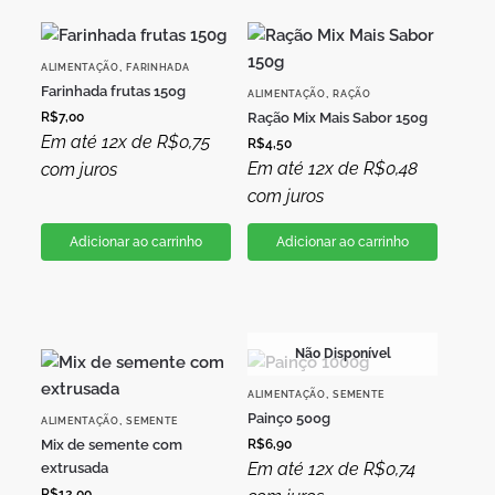
,
ALIMENTAÇÃO
FARINHADA
Farinhada frutas 150g
,
ALIMENTAÇÃO
RAÇÃO
R$
7,00
Ração Mix Mais Sabor 150g
Em até 12x de
R$
0,75
R$
4,50
Em até 12x de
R$
0,48
com juros
com juros
Adicionar ao carrinho
Adicionar ao carrinho
Não Disponível
,
ALIMENTAÇÃO
SEMENTE
Painço 500g
,
ALIMENTAÇÃO
SEMENTE
Mix de semente com
R$
6,90
Em até 12x de
R$
0,74
extrusada
R$
12,00