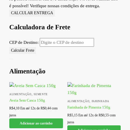
é possível! Verifique nossas condições de entrega.
CALCULAR ENTREGA
Calculadora de Frete
CEP de Destino:
Calcular Frete
Alimentação
,
ALIMENTAÇÃO
SEMENTE
Aveia Sem Casca 150g
,
ALIMENTAÇÃO
FARINHADA
Farinhada de Pimenta 150g
R$
4,10
Em até 12x de
R$
0,44
com
juros
R$
5,15
Em até 12x de
R$
0,55
com
juros
Adicionar ao carrinho