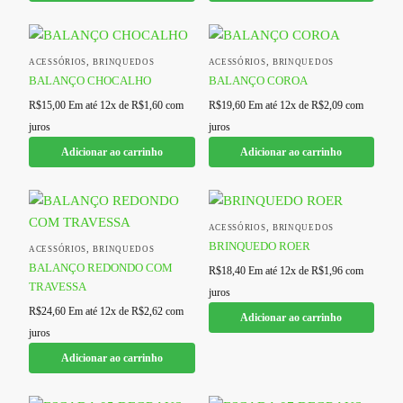
,
,
ACESSÓRIOS
BRINQUEDOS
ACESSÓRIOS
BRINQUEDOS
BALANÇO CHOCALHO
BALANÇO COROA
R$
15,00
Em até 12x de
R$
1,60
com
R$
19,60
Em até 12x de
R$
2,09
com
juros
juros
Adicionar ao carrinho
Adicionar ao carrinho
,
ACESSÓRIOS
BRINQUEDOS
BRINQUEDO ROER
,
ACESSÓRIOS
BRINQUEDOS
BALANÇO REDONDO COM
R$
18,40
Em até 12x de
R$
1,96
com
TRAVESSA
juros
R$
24,60
Em até 12x de
R$
2,62
com
Adicionar ao carrinho
juros
Adicionar ao carrinho