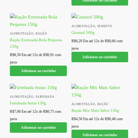
Adicionar ao carrinho
,
ALIMENTAÇÃO
SEMENTE
Girassol 500g
,
ALIMENTAÇÃO
RAÇÃO
Ração Extrusada Bola Pequena
R$
6,20
Em até 12x de
R$
0,66
com
150g
juros
R$
8,50
Em até 12x de
R$
0,91
com
Adicionar ao carrinho
juros
Adicionar ao carrinho
,
ALIMENTAÇÃO
FARINHADA
Farinhada frutas 150g
,
ALIMENTAÇÃO
RAÇÃO
Ração Mix Mais Sabor 150g
R$
7,00
Em até 12x de
R$
0,75
com
juros
R$
4,50
Em até 12x de
R$
0,48
com
juros
Adicionar ao carrinho
Adicionar ao carrinho