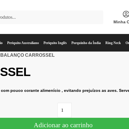
Minha 
io
Periquito Australiano
Periquito Inglês
Porquinho da Índia
Ring Neck
Ou
BALANÇO CARROSSEL
SSEL
 com pouco corante alimenício , evitando prejuízos as aves. Ser
Adicionar ao carrinho