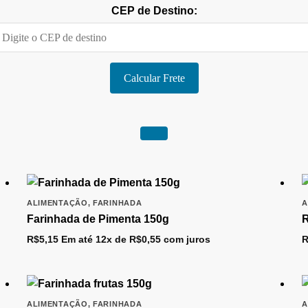
CEP de Destino:
Calcular Frete
ALIMENTAÇÃO
,
FARINHADA
A
Farinhada de Pimenta 150g
R
R$
5,15
Em até 12x de
R$
0,55
com juros
R
ALIMENTAÇÃO
,
FARINHADA
A