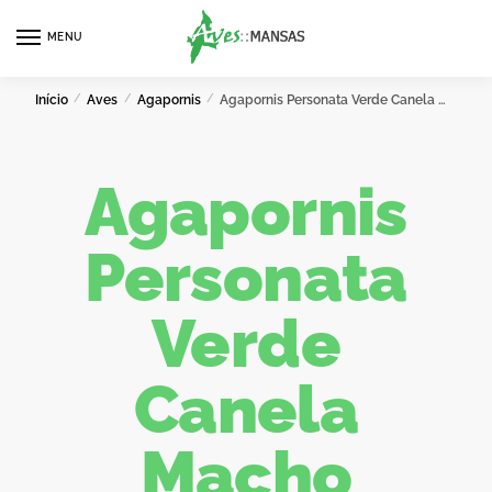
MENU
0
Início
/
Aves
/
Agapornis
/
Agapornis Personata Verde Canela Macho
Agapornis
Personata
Verde
Canela
Macho