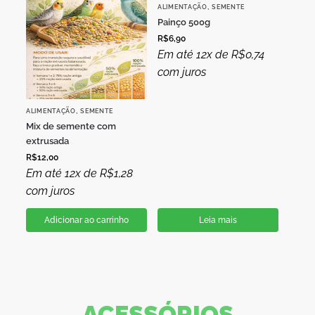
,
ALIMENTAÇÃO
SEMENTE
Painço 500g
R$
6,90
Em até 12x de
R$
0,74
com juros
,
ALIMENTAÇÃO
SEMENTE
Mix de semente com
extrusada
R$
12,00
Em até 12x de
R$
1,28
com juros
Adicionar ao carrinho
Leia mais
ACESSÓRIOS