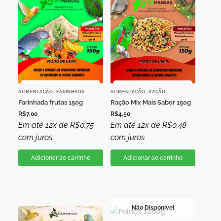
,
,
ALIMENTAÇÃO
FARINHADA
ALIMENTAÇÃO
RAÇÃO
Farinhada frutas 150g
Ração Mix Mais Sabor 150g
R$
7,00
R$
4,50
Em até 12x de
R$
0,75
Em até 12x de
R$
0,48
com juros
com juros
Adicionar ao carrinho
Adicionar ao carrinho
Não Disponível