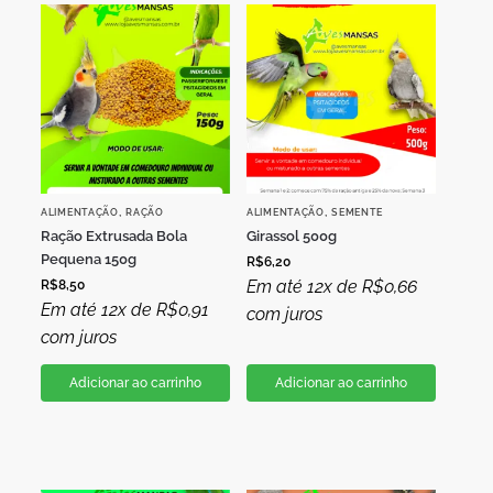
,
,
ALIMENTAÇÃO
RAÇÃO
ALIMENTAÇÃO
SEMENTE
Ração Extrusada Bola
Girassol 500g
Pequena 150g
R$
6,20
Em até 12x de
R$
0,66
R$
8,50
Em até 12x de
R$
0,91
com juros
com juros
Adicionar ao carrinho
Adicionar ao carrinho