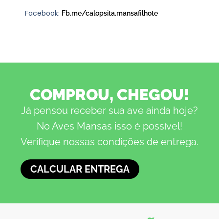
Facebook:
Fb.me/calopsita.mansafilhote
COMPROU, CHEGOU!
Já pensou receber sua ave ainda hoje?
No Aves Mansas isso é possível!
Verifique nossas condições de entrega.
CALCULAR ENTREGA