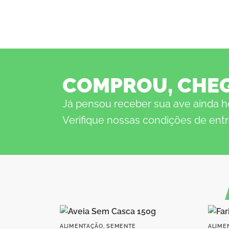
COMPROU, CHE
Já pensou receber sua ave ainda h
Verifique nossas condições de entr
ALIMENTAÇÃO
,
SEMENTE
ALIME