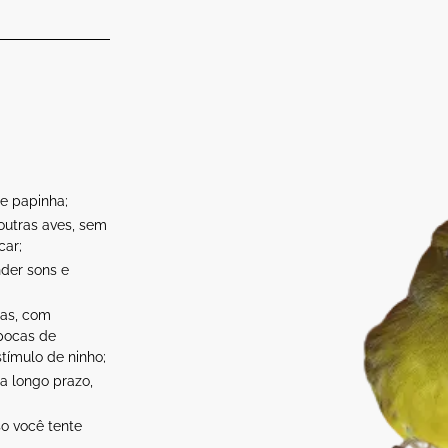
de papinha;
outras aves, sem
car;
der sons e
sas, com
épocas de
stímulo de ninho;
a longo prazo,
o você tente