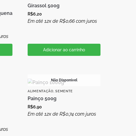
Girassol 500g
quena
R$
6,20
Em até 12x de
R$
0,66
com juros
uros
Adicionar ao carrinho
Não Disponível
ALIMENTAÇÃO
,
SEMENTE
Painço 500g
R$
6,90
Em até 12x de
R$
0,74
com juros
uros