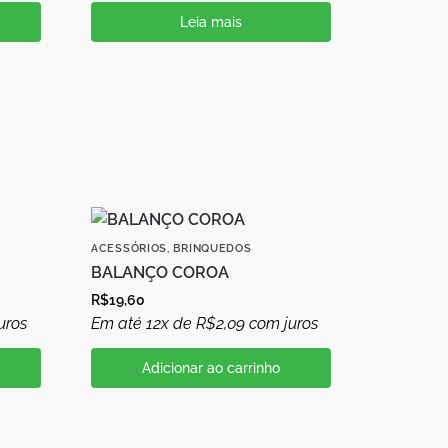
Leia mais
ACESSÓRIOS
,
BRINQUEDOS
BALANÇO COROA
R$
19,60
uros
Em até 12x de
R$
2,09
com juros
Adicionar ao carrinho