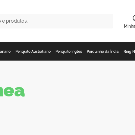
Minh
anário
Periquito Australiano
Periquito Inglês
Porquinho da Índia
Ring 
mea