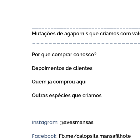
______________________________
____
Mutações de agapornis que criamos com val
__________________________
Por que comprar conosco?
Depoimentos de clientes
Quem já comprou aqui
Outras espécies que criamos
______________________________
____
Instagram:
@avesmansas
Facebook:
Fb.me/calopsita.mansafilhote