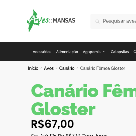
Pesquisar
Acessórios
Alimentação
Agapornis
Calopsitas
C
Início
Aves
Canário
Canário Fêmea Gloster
/
/
/
Canário Fê
Gloster
R$
67,00
Em Até 12x De
R$
7,14
Com Juros