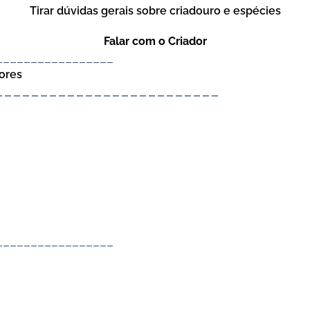
Tirar dúvidas gerais sobre criadouro e espécies
Falar com o Criador
_________________
ores
____
_____________________
_________________