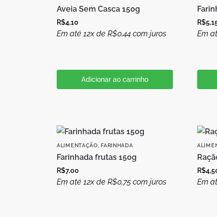
Aveia Sem Casca 150g
Fari
R$
4,10
R$
5,1
Em até 12x de
R$
0,44
com juros
Em at
Adicionar ao carrinho
ALIMENTAÇÃO
,
FARINHADA
ALIME
Farinhada frutas 150g
Raçã
R$
7,00
R$
4,5
Em até 12x de
R$
0,75
com juros
Em at