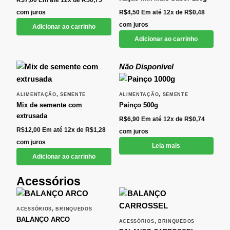
R$
7,00
Em até 12x de
R$
0,75
com juros
R$
4,50
Em até 12x de
R$
0,48
com juros
Adicionar ao carrinho
Adicionar ao carrinho
Não Disponível
,
,
ALIMENTAÇÃO
SEMENTE
ALIMENTAÇÃO
SEMENTE
Mix de semente com
Painço 500g
extrusada
R$
6,90
Em até 12x de
R$
0,74
R$
12,00
Em até 12x de
R$
1,28
com juros
com juros
Leia mais
Adicionar ao carrinho
Acessórios
,
ACESSÓRIOS
BRINQUEDOS
BALANÇO ARCO
,
ACESSÓRIOS
BRINQUEDOS