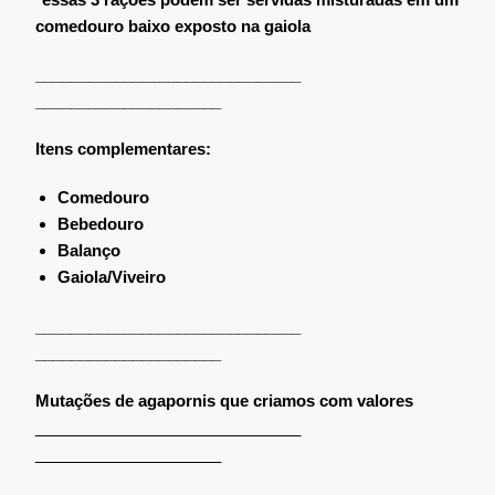
comedouro baixo exposto na gaiola
______________________________
_____________________
Itens complementares:
Comedouro
Bebedouro
Balanço
Gaiola/Viveiro
______________________________
_____________________
Mutações de agapornis que criamos com valores
______________________________
_____________________