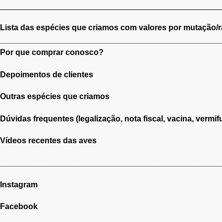
______________________________
___________________
Lista das espécies que criamos com valores por mutação/r
______________________________
___________________
Por que comprar conosco?
Depoimentos de clientes
Outras espécies que criamos
Dúvidas frequentes (legalização, nota fiscal, vacina, vermif
Vídeos recentes das aves
______________________________
___________________
Instagram
Facebook