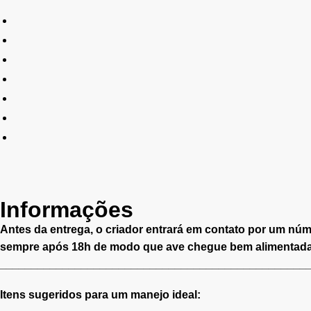
Informações
Antes da entrega, o criador entrará em contato por um nú
sempre após 18h de modo que ave chegue bem alimentada
______________________________
___________________
Itens sugeridos para um manejo ideal: