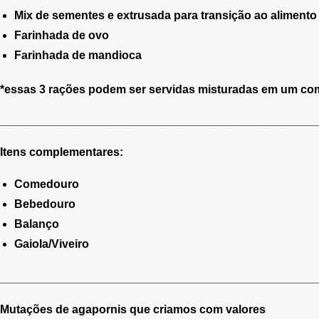
Mix de sementes e extrusada para transição ao alimento
Farinhada de ovo
Farinhada de mandioca
*essas 3 rações podem ser servidas misturadas em um co
______________________________
___________________
Itens complementares:
Comedouro
Bebedouro
Balanço
Gaiola/Viveiro
______________________________
___________________
Mutações de agapornis que criamos com valores