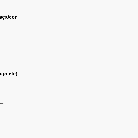
__
aça/cor
__
ugo etc)
__