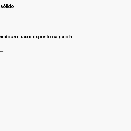
 sólido
medouro baixo exposto na gaiola
__
__