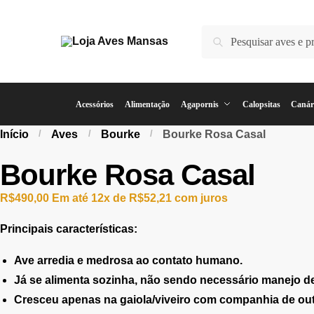
Pesquisar
Acessórios
Alimentação
Agapornis
Calopsitas
Canár
Início
/
Aves
/
Bourke
/
Bourke Rosa Casal
Bourke Rosa Casal
R$
490,00
Em até 12x de
R$
52,21
com juros
Principais características:
Ave arredia e medrosa ao contato humano.
Já se alimenta sozinha, não sendo necessário manejo d
Cresceu apenas na gaiola/viveiro com companhia de out