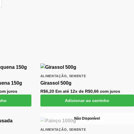
ALIMENTAÇÃO
,
SEMENTE
uena 150g
Girassol 500g
om juros
R$
6,20
Em até 12x de
R$
0,66
com juros
inho
Adicionar ao carrinho
Não Disponível
ALIMENTAÇÃO
,
SEMENTE