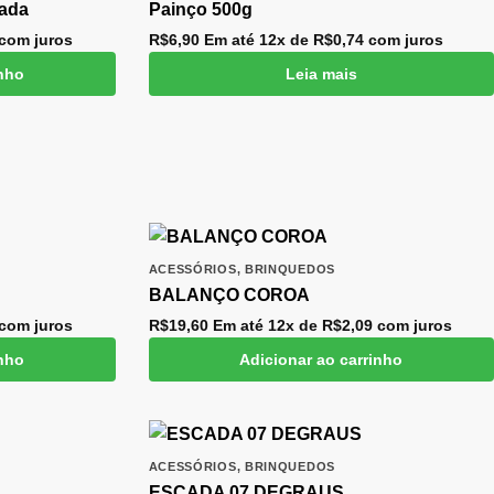
sada
Painço 500g
com juros
R$
6,90
Em até 12x de
R$
0,74
com juros
inho
Leia mais
ACESSÓRIOS
,
BRINQUEDOS
BALANÇO COROA
com juros
R$
19,60
Em até 12x de
R$
2,09
com juros
inho
Adicionar ao carrinho
ACESSÓRIOS
,
BRINQUEDOS
ESCADA 07 DEGRAUS