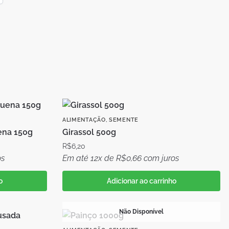
ALIMENTAÇÃO
,
SEMENTE
ena 150g
Girassol 500g
R$
6,20
os
Em até 12x de
R$
0,66
com juros
o
Adicionar ao carrinho
Não Disponível