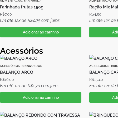
ALIMENTAÇÃO
,
FARINHADA
ALIMENTAÇÃO
,
RA
Farinhada frutas 150g
Ração Mix Mai
R$
7,00
R$
4,50
Em até 12x de
R$
0,75
com juros
Em até 12x de
Adicionar ao carrinho
Adi
Acessórios
ACESSÓRIOS
,
BRINQUEDOS
ACESSÓRIOS
,
BRI
BALANÇO ARCO
BALANÇO CA
R$
16,00
R$
15,40
Em até 12x de
R$
1,70
com juros
Em até 12x de
Adicionar ao carrinho
Adi