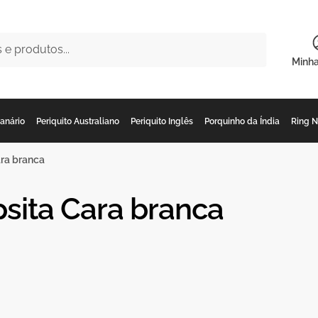
Minh
anário
Periquito Australiano
Periquito Inglês
Porquinho da Índia
Ring 
ara branca
sita Cara branca