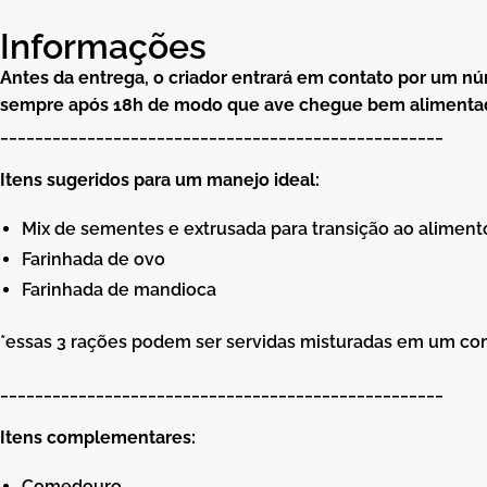
Informações
Antes da entrega, o criador entrará em contato por um n
sempre após 18h de modo que ave chegue bem alimentad
___________________________________________________
Itens sugeridos para um manejo ideal:
Mix de sementes e extrusada para transição ao aliment
Farinhada de ovo
Farinhada de mandioca
*essas 3 rações podem ser servidas misturadas em um co
___________________________________________________
Itens complementares:
Comedouro