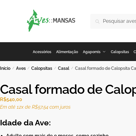
Pesquisar
Acessórios
Alimentação
Agapornis
Calopsitas
C
Início
Aves
Calopsitas
Casal
Casal formado de Calopsita C
/
/
/
/
Casal formado de Calop
R$
540,00
Em até 12x de
R$
57,54
com juros
Idade da Ave:
Adulto com mais de 9 meses, come sozinho.