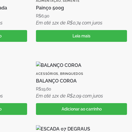
ALIMENTAÇÃO
,
SEMENTE
ada
Painço 500g
R$
6,90
s
Em até 12x de
R$
0,74
com juros
o
Leia mais
ACESSÓRIOS
,
BRINQUEDOS
BALANÇO COROA
R$
19,60
os
Em até 12x de
R$
2,09
com juros
o
Adicionar ao carrinho