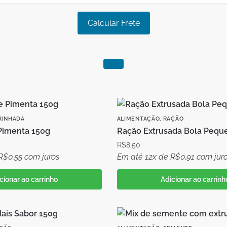
Calcular Frete
RINHADA
ALIMENTAÇÃO
,
RAÇÃO
Pimenta 150g
Ração Extrusada Bola Pequ
R$
8,50
R$
0,55
com juros
Em até 12x de
R$
0,91
com jur
cionar ao carrinho
Adicionar ao carrinh