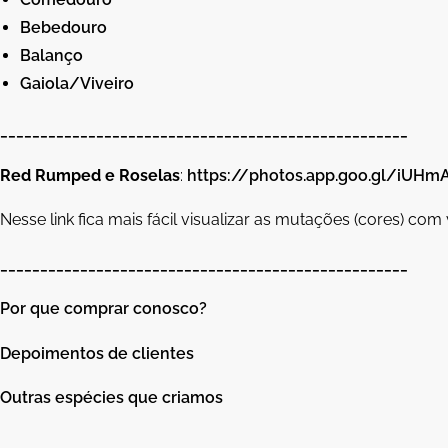
Bebedouro
Balanço
Gaiola/Viveiro
___________________________________________________
Red Rumped e Roselas
:
https://photos.app.goo.gl/iUH
Nesse link fica mais fácil visualizar as mutações (cores) com 
___________________________________________________
Por que comprar conosco?
Depoimentos de clientes
Outras espécies que criamos
___________________________________________________