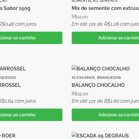
ÇÃO
ALIMENTAÇÃO
,
SEMENTE
s Sabor 150g
Mix de semente com extrus
R$
12,00
R$
0,48
com juros
Em até 12x de
R$
1,28
com juro
cionar ao carrinho
Adicionar ao carrinh
NQUEDOS
ACESSÓRIOS
,
BRINQUEDOS
RROSSEL
BALANÇO CHOCALHO
R$
15,00
R$
1,64
com juros
Em até 12x de
R$
1,60
com jur
cionar ao carrinho
Adicionar ao carrinh