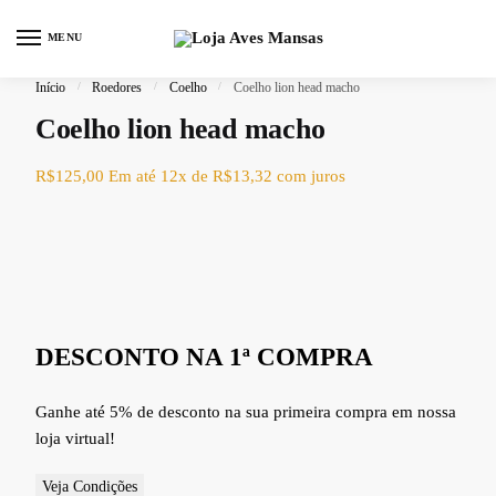
Skip to navigation
Skip to content
MENU
0
Início
/
Roedores
/
Coelho
/
Coelho lion head macho
Coelho lion head macho
R$
125,00
Em até 12x de
R$
13,32
com juros
DESCONTO NA 1ª COMPRA
Ganhe até 5% de desconto na sua primeira compra em nossa
loja virtual!
Veja Condições