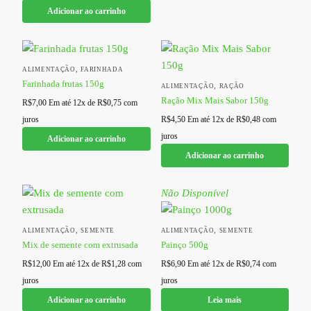
Adicionar ao carrinho
,
ALIMENTAÇÃO
FARINHADA
Farinhada frutas 150g
,
ALIMENTAÇÃO
RAÇÃO
Ração Mix Mais Sabor 150g
R$
7,00
Em até 12x de
R$
0,75
com
juros
R$
4,50
Em até 12x de
R$
0,48
com
juros
Adicionar ao carrinho
Adicionar ao carrinho
Não Disponível
,
,
ALIMENTAÇÃO
SEMENTE
ALIMENTAÇÃO
SEMENTE
Mix de semente com extrusada
Painço 500g
R$
12,00
Em até 12x de
R$
1,28
com
R$
6,90
Em até 12x de
R$
0,74
com
juros
juros
Adicionar ao carrinho
Leia mais