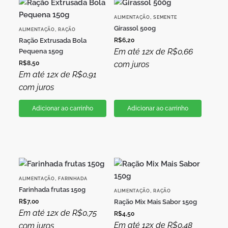
,
ALIMENTAÇÃO
SEMENTE
Girassol 500g
,
ALIMENTAÇÃO
RAÇÃO
Ração Extrusada Bola
R$
6,20
Em até 12x de
R$
0,66
Pequena 150g
R$
8,50
com juros
Em até 12x de
R$
0,91
com juros
Adicionar ao carrinho
Adicionar ao carrinho
,
ALIMENTAÇÃO
FARINHADA
Farinhada frutas 150g
,
ALIMENTAÇÃO
RAÇÃO
R$
7,00
Ração Mix Mais Sabor 150g
Em até 12x de
R$
0,75
R$
4,50
Em até 12x de
R$
0,48
com juros