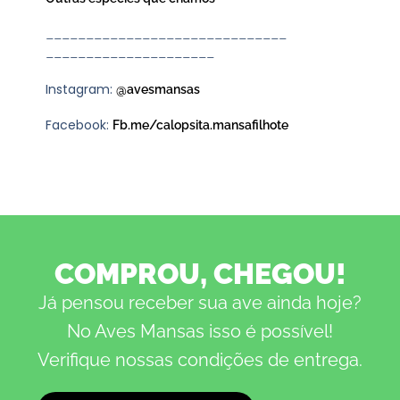
______________________________
_____________________
Instagram:
@avesmansas
Facebook:
Fb.me/calopsita.mansafilhote
COMPROU, CHEGOU!
Já pensou receber sua ave ainda hoje?
No Aves Mansas isso é possível!
Verifique nossas condições de entrega.