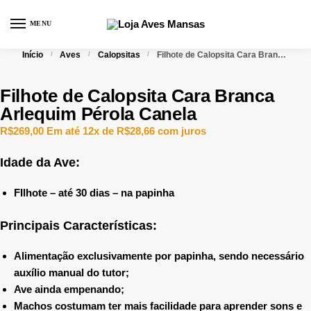
MENU
0
Início
/
Aves
/
Calopsitas
/
Filhote de Calopsita Cara Branca Arlequim Pérola Canela
Filhote de Calopsita Cara Branca
Arlequim Pérola Canela
R$
269,00
Em até 12x de
R$
28,66
com juros
Idade da Ave:
FIlhote – até 30 dias – na papinha
Principais Características:
Alimentação exclusivamente por papinha, sendo necessário
auxílio manual do tutor;
Ave ainda empenando;
Machos costumam ter mais facilidade para aprender sons e