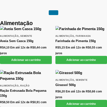
Alimentação
,
,
ALIMENTAÇÃO
SEMENTE
ALIMENTAÇÃO
FARINHADA
Aveia Sem Casca 150g
Farinhada de Pimenta 150g
R$
4,10
Em até 12x de
R$
0,44
com
R$
5,15
Em até 12x de
R$
0,55
com
juros
juros
Adicionar ao carrinho
Adicionar ao carrinho
,
ALIMENTAÇÃO
SEMENTE
Girassol 500g
,
ALIMENTAÇÃO
RAÇÃO
Ração Extrusada Bola Pequena
R$
6,20
Em até 12x de
R$
0,66
com
150g
juros
R$
8,50
Em até 12x de
R$
0,91
com
Adicionar ao carrinho