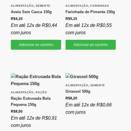
,
,
ALIMENTAÇÃO
SEMENTE
ALIMENTAÇÃO
FARINHADA
Aveia Sem Casca 150g
Farinhada de Pimenta 150g
R$
4,10
R$
5,15
Em até 12x de
R$
0,44
Em até 12x de
R$
0,55
com juros
com juros
Adicionar ao carrinho
Adicionar ao carrinho
,
ALIMENTAÇÃO
SEMENTE
Girassol 500g
,
ALIMENTAÇÃO
RAÇÃO
Ração Extrusada Bola
R$
6,20
Pequena 150g
Em até 12x de
R$
0,66
R$
8,50
com juros
Em até 12x de
R$
0,91
com juros