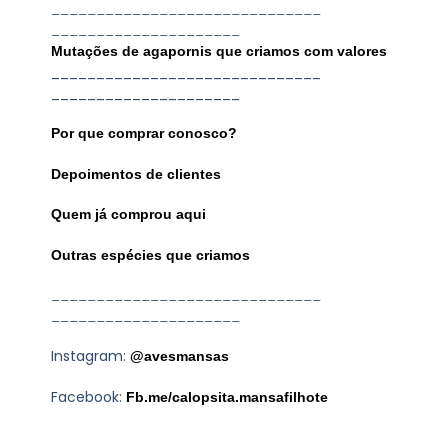
______________________________
_____________________
Mutações de agapornis que criamos com valores
______________________________
_____________________
Por que comprar conosco?
Depoimentos de clientes
Quem já comprou aqui
Outras espécies que criamos
______________________________
_____________________
Instagram:
@avesmansas
Facebook:
Fb.me/calopsita.mansafilhote