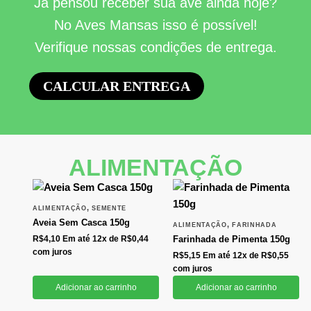
Já pensou receber sua ave ainda hoje?
No Aves Mansas isso é possível!
Verifique nossas condições de entrega.
CALCULAR ENTREGA
ALIMENTAÇÃO
,
ALIMENTAÇÃO
SEMENTE
Aveia Sem Casca 150g
,
ALIMENTAÇÃO
FARINHADA
R$
4,10
Em até 12x de
R$
0,44
Farinhada de Pimenta 150g
com juros
R$
5,15
Em até 12x de
R$
0,55
com juros
Adicionar ao carrinho
Adicionar ao carrinho