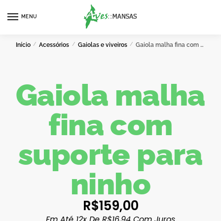
MENU
0
Início
/
Acessórios
/
Gaiolas e viveiros
/
Gaiola malha fina com suporte para ninho
Gaiola malha
fina com
suporte para
ninho
R$
159,00
Em Até 12x De
R$
16,94
Com Juros