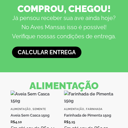
COMPROU, CHEGOU!
Já pensou receber sua ave ainda hoje?
No Aves Mansas isso é possível!
Verifique nossas condições de entrega.
CALCULAR ENTREGA
ALIMENTAÇÃO
,
,
ALIMENTAÇÃO
SEMENTE
ALIMENTAÇÃO
FARINHADA
Aveia Sem Casca 150g
Farinhada de Pimenta 150g
R$
4,10
R$
5,15