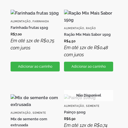
,
ALIMENTAÇÃO
FARINHADA
Farinhada frutas 150g
,
ALIMENTAÇÃO
RAÇÃO
R$
7,00
Ração Mix Mais Sabor 150g
Em até 12x de
R$
0,75
R$
4,50
Em até 12x de
R$
0,48
com juros
com juros
Adicionar ao carrinho
Adicionar ao carrinho
Não Disponível
,
ALIMENTAÇÃO
SEMENTE
Painço 500g
,
ALIMENTAÇÃO
SEMENTE
Mix de semente com
R$
6,90
Em até 12x de
R$
0,74
extrusada