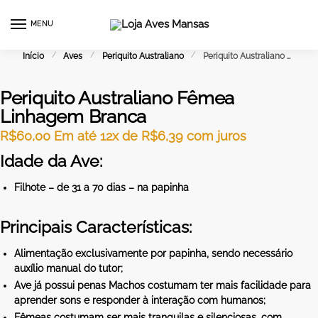
MENU
0
Início
/
Aves
/
Periquito Australiano
/
Periquito Australiano Fêmea Linhagem Branca
Periquito Australiano Fêmea
Linhagem Branca
R$
60,00
Em até 12x de
R$
6,39
com juros
Idade da Ave:
Filhote – de 31 a 70 dias – na papinha
Principais Características:
Alimentação exclusivamente por papinha, sendo necessário
auxílio manual do tutor;
Ave já possui penas Machos costumam ter mais facilidade para
aprender sons e responder à interação com humanos;
Fêmeas costumam ser mais tranquilas e silenciosas, com