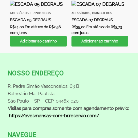
,
,
ACESSÓRIOS
BRINQUEDOS
ACESSÓRIOS
BRINQUEDOS
ESCADA 05 DEGRAUS
ESCADA 07 DEGRAUS
R$
24,00
Em até 12x de
R$
2,56
R$
35,00
Em até 12x de
R$
3,73
com juros
com juros
Adicionar ao carrinho
Adicionar ao carrinho
NOSSO ENDEREÇO
R. Padre Simão Vasconcelos, 63 B
Balneário Mar Paulista
São Paulo – SP – CEP: 04463-020
Visitas para compras somente com agendamento prévio:
https://avesmansas-com-br.reservio.com/
NAVEGUE