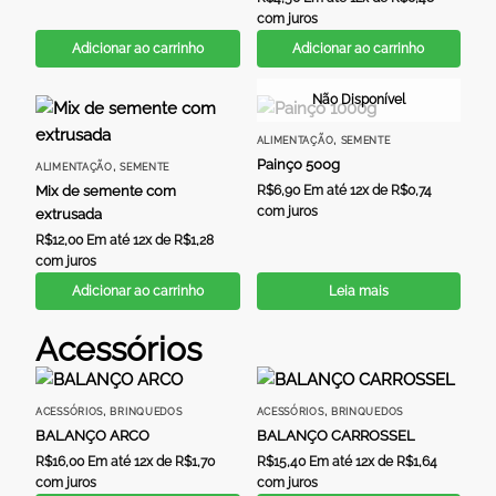
com juros
Adicionar ao carrinho
Adicionar ao carrinho
Não Disponível
,
ALIMENTAÇÃO
SEMENTE
Painço 500g
,
ALIMENTAÇÃO
SEMENTE
Mix de semente com
R$
6,90
Em até 12x de
R$
0,74
com juros
extrusada
R$
12,00
Em até 12x de
R$
1,28
com juros
Adicionar ao carrinho
Leia mais
Acessórios
,
,
ACESSÓRIOS
BRINQUEDOS
ACESSÓRIOS
BRINQUEDOS
BALANÇO ARCO
BALANÇO CARROSSEL
R$
16,00
Em até 12x de
R$
1,70
R$
15,40
Em até 12x de
R$
1,64
com juros
com juros