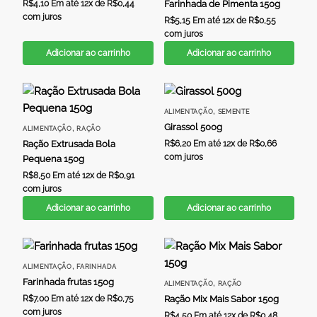
R$
4,10
Em até 12x de
R$
0,44
Farinhada de Pimenta 150g
com juros
R$
5,15
Em até 12x de
R$
0,55
com juros
Adicionar ao carrinho
Adicionar ao carrinho
,
ALIMENTAÇÃO
SEMENTE
Girassol 500g
,
ALIMENTAÇÃO
RAÇÃO
Ração Extrusada Bola
R$
6,20
Em até 12x de
R$
0,66
com juros
Pequena 150g
R$
8,50
Em até 12x de
R$
0,91
com juros
Adicionar ao carrinho
Adicionar ao carrinho
,
ALIMENTAÇÃO
FARINHADA
Farinhada frutas 150g
,
ALIMENTAÇÃO
RAÇÃO
R$
7,00
Em até 12x de
R$
0,75
Ração Mix Mais Sabor 150g
com juros
R$
4,50
Em até 12x de
R$
0,48