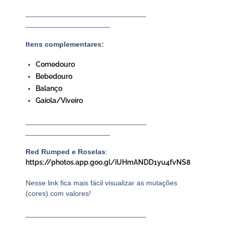
______________________________
_____________________
Itens complementares:
Comedouro
Bebedouro
Balanço
Gaiola/Viveiro
______________________________
_____________________
Red Rumped e Roselas
:
https://photos.app.goo.gl/iUHmANDD1yu4fvNS8
Nesse link fica mais fácil visualizar as mutações
(cores) com valores!
______________________________
_____________________