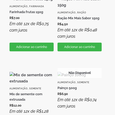
,
ALIMENTAÇÃO
FARINHADA
Farinhada frutas 150g
,
ALIMENTAÇÃO
RAÇÃO
R$
7,00
Ração Mix Mais Sabor 150g
Em até 12x de
R$
0,75
R$
4,50
Em até 12x de
R$
0,48
com juros
com juros
Adicionar ao carrinho
Adicionar ao carrinho
Não Disponível
,
ALIMENTAÇÃO
SEMENTE
Painço 500g
,
ALIMENTAÇÃO
SEMENTE
Mix de semente com
R$
6,90
Em até 12x de
R$
0,74
extrusada
R$
12,00
com juros
Em até 12x de
R$
1,28