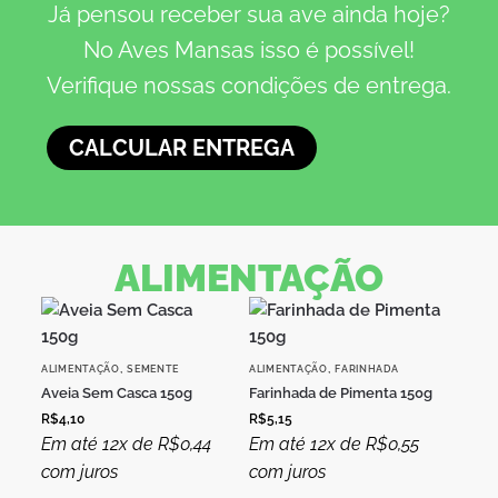
Já pensou receber sua ave ainda hoje?
No Aves Mansas isso é possível!
Verifique nossas condições de entrega.
CALCULAR ENTREGA
ALIMENTAÇÃO
,
,
ALIMENTAÇÃO
SEMENTE
ALIMENTAÇÃO
FARINHADA
Aveia Sem Casca 150g
Farinhada de Pimenta 150g
R$
4,10
R$
5,15
Em até 12x de
R$
0,44
Em até 12x de
R$
0,55
com juros
com juros