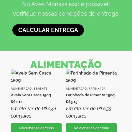
No Aves Mansas isso é possível!
Verifique nossas condições de entrega.
CALCULAR ENTREGA
ALIMENTAÇÃO
,
,
ALIMENTAÇÃO
SEMENTE
ALIMENTAÇÃO
FARINHADA
Aveia Sem Casca 150g
Farinhada de Pimenta 150g
R$
4,10
R$
5,15
Em até 12x de
R$
0,44
Em até 12x de
R$
0,55
com juros
com juros
Adicionar ao carrinho
Adicionar ao carrinho